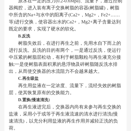
原水在一定的压力(0.2-0.6Mpa)、流量下，通过控制
器阀腔，进入装有离子交换树脂的容器(树脂罐)，树脂
中所含的Na+与水中的阳离子(Ca2+，Mg2+，Fe2+……
等)进行交换，使容器出水的Ca2+，Mg2+离子含量达到
既定的要求，实现了硬水的软化。
B.反洗
树脂失效后，在进行再生之前，先用水自下而上的
进行反洗。反洗的目的有两个，一是通过反洗，使运行
中压紧的树脂层松动，有利于树脂颗粒与再生液充分接
触;一是使树脂表面积累的悬浮物及碎树脂随反洗水排
出，从而使交换器的水流阻力不会越来越大。
C.再生吸盐
再生用盐液在一定浓度、流量下，流经失效的树脂
层，使其恢复原有的交换能力。
)
D.置换(慢速清洗
在再生液进完后，交换器内尚有未参与再生交换的
盐液，采用小于或等于再生液流速的清水进行清洗(慢
速清洗)，以充分利用盐液的再生作用并减轻正洗的负
荷。