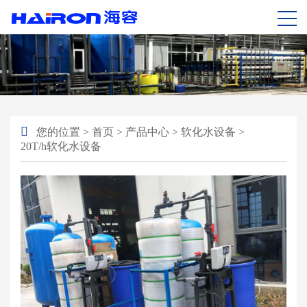
您的位置
>
首页
>
产品中心
>
软化水设备
>
20T/h软化水设备