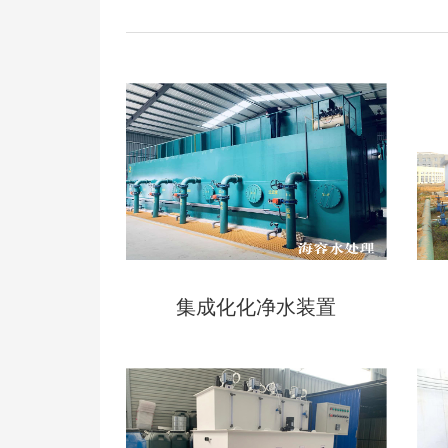
集成化化净水装置