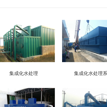
集成化水处理
集成化水处理