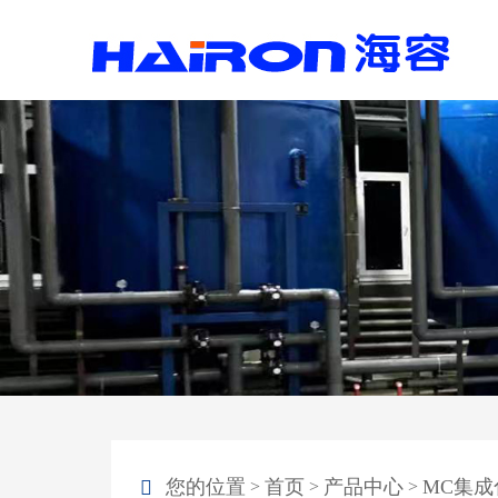
网站首页
产
您的位置
首页
产品中心
MC集
>
>
>