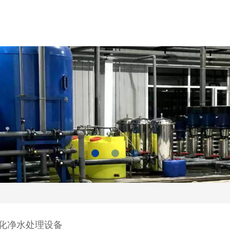
品中心
设备托管运营
新闻动态
工程案例
关于海
成化净水处理设备